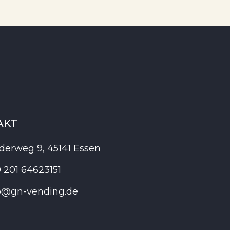
AKT
derweg 9, 45141 Essen
 201 64623151
o@gn-vending.de