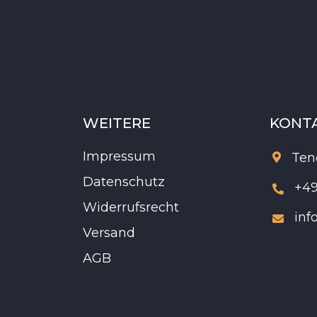
WEITERE
KONT
Impressum
Ten

Datenschutz
+49

Widerrufsrecht
inf

Versand
AGB