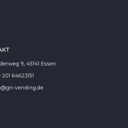
AKT
derweg 9, 45141 Essen
 201 64623151
o@gn-vending.de