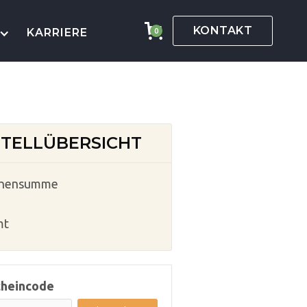
KONTAKT
KARRIERE
0
TELLÜBERSICHT
chensumme
mt
cheincode