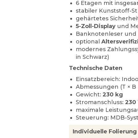
6 Etagen mit insges
stabiler Kunststoff-
gehärtetes Sicherhei
5-Zoll-Display
und Met
Banknotenleser und 
optional
Altersverif
modernes Zahlungss
in Schwarz)
Technische Daten
Einsatzbereich: Indo
Abmessungen (T × B 
Gewicht:
230 kg
Stromanschluss:
230 
maximale Leistungs
Steuerung: MDB-Sys
Individuelle Folierun