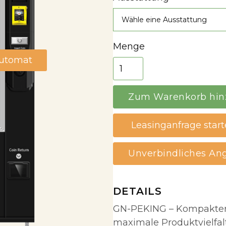
Menge
automat
Leasinganfrage star
Unverbindliches An
DETAILS
GN-PEKING – Kompakter 
maximale Produktvielfal