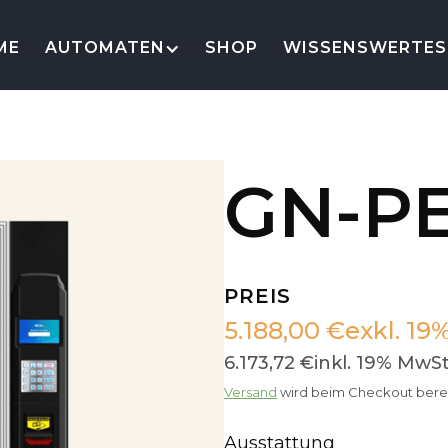
ME
AUTOMATEN
SHOP
WISSENSWERTES
GN-P
PREIS
5.188,00 €
exkl. 19
6.173,72 €
inkl. 19% MwSt
Versand
wird beim Checkout ber
Ausstattung