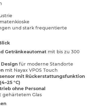
n
strie
omatenkioske
ungen und stark frequentierte
Blick
nd Getränkeautomat
mit bis zu 300
 Design
für moderne Standorte
en
mit Nayax VPOS Touch
ensor mit Rückerstattungsfunktion
(4–25 °C)
trieb ohne Personal
t gehärtetem Glas
nen