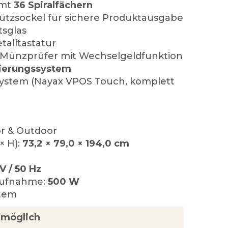
amt
36 Spiralfächern
Stützsockel für sichere Produktausgabe
tsglas
alltastatur
Münzprüfer mit Wechselgeldfunktion
izierungssystem
ystem (Nayax VPOS Touch, komplett
or & Outdoor
× H):
73,2 × 79,0 × 194,0 cm
V / 50 Hz
aufnahme:
500 W
tem
g möglich