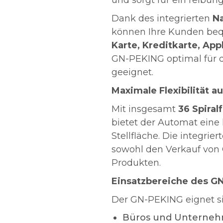
und sorgt für ein reibung
Dank des integrierten
N
können Ihre Kunden beq
Karte, Kreditkarte, Ap
GN-PEKING optimal für
geeignet.
Maximale Flexibilität au
Mit insgesamt
36 Spiral
bietet der Automat eine
Stellfläche. Die integrier
sowohl den Verkauf von 
Produkten.
Einsatzbereiche des 
Der GN-PEKING eignet sic
Büros und Unterne