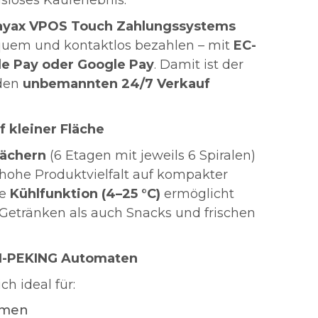
sloses Kauferlebnis.
ayax VPOS Touch Zahlungssystems
uem und kontaktlos bezahlen – mit
EC-
ple Pay oder Google Pay
. Damit ist der
 den
unbemannten 24/7 Verkauf
f kleiner Fläche
fächern
(6 Etagen mit jeweils 6 Spiralen)
 hohe Produktvielfalt auf kompakter
te
Kühlfunktion (4–25 °C)
ermöglicht
Getränken als auch Snacks und frischen
GN-PEKING Automaten
h ideal für:
hmen