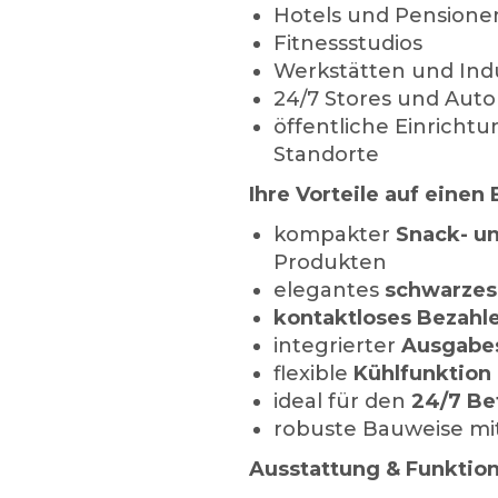
Hotels und Pensione
Fitnessstudios
Werkstätten und Indu
24/7 Stores und Aut
öffentliche Einricht
Standorte
Ihre Vorteile auf einen 
kompakter
Snack- u
Produkten
elegantes
schwarzes
kontaktloses Bezahl
integrierter
Ausgabes
flexible
Kühlfunktion 
ideal für den
24/7 Be
robuste Bauweise mi
Ausstattung & Funktio