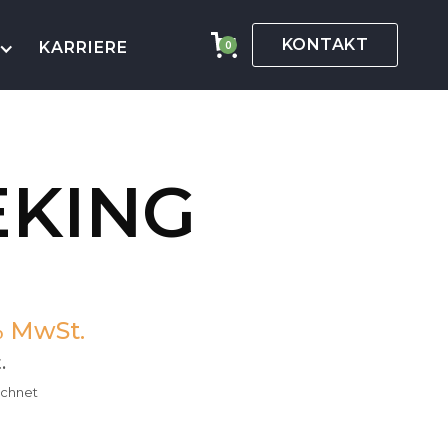
KONTAKT
KARRIERE
0
EKING
% MwSt.
.
echnet